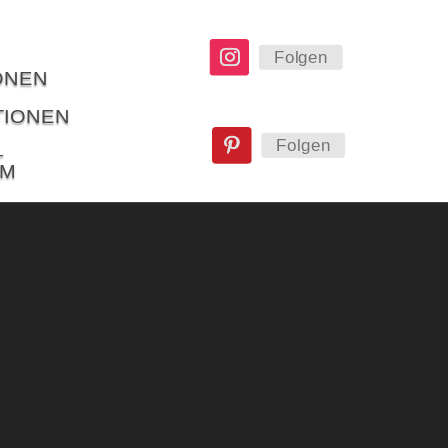
Folgen
ONEN
TIONEN
Folgen
–
UM