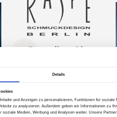
Bestellen Sie
einfach bei
unserem Partner
Details
im Großhandel!
Cookies
nhalte und Anzeigen zu personalisieren, Funktionen für soziale
Größten Wert legen wir bei unseren
Website zu analysieren. Außerdem geben wir Informationen zu I
handgearbeiteten Schmuckstücken auf die
r soziale Medien, Werbung und Analysen weiter. Unsere Partner