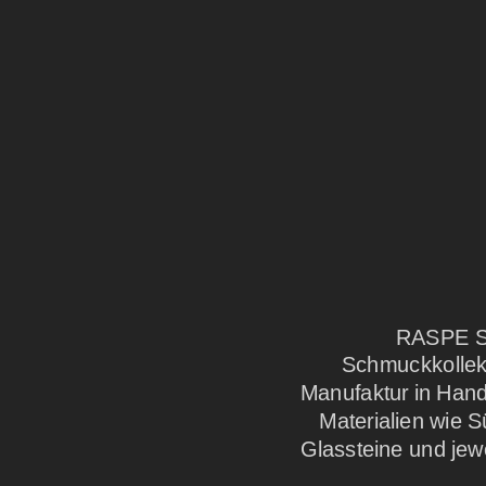
RASPE S
Schmuckkollekt
Manufaktur in Handa
Materialien wie S
Glassteine und jewe