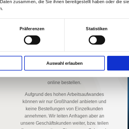
hohe Qualität beim Material sowie in der
 Daten zusammen, die Sie ihnen bereitgestellt haben oder die s
n.
Verarbeitung und natürlich auch beim
Service!
Wir betreiben keinen eigenen Onlineshop
Präferenzen
Statistiken
und besuchen unsere Kunden lieber
persönlich, um die Kollektionen vorzustellen.
So bleibt durch limitierte Stückzahlen eine
Exklusivität garantiert.
Auswahl erlauben
Eine Auswahl aus unserer Kollektion können
Einzelhändler auf dem Portal von Ankorstore
online bestellen.
Aufgrund des hohen Arbeitsaufwandes
können wir nur Großhandel anbieten und
keine Bestellungen von Einzelkunden
annehmen. Wir leiten Anfragen aber an
unsere Geschäftskunden weiter, bzw. teilen